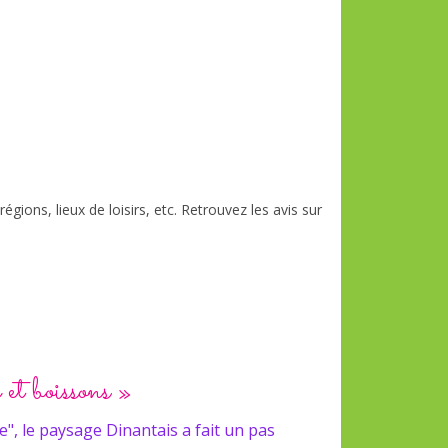
gions, lieux de loisirs, etc. Retrouvez les avis sur
 et boissons »
e", le paysage Dinantais a fait un pas
3è fois 