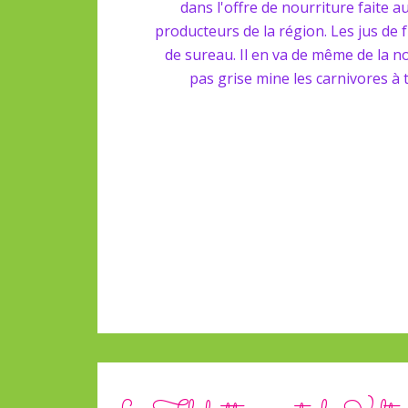
ervé m'ont
dans l'offre de nourriture faite au
ils s'en
producteurs de la région. Les jus de 
de sureau. Il en va de même de la no
pas grise mine les carnivores à 