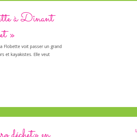
ette à Dinant
het »
la Flobette voit passer un grand
s et kayakistes. Elle veut
ro déchet» en
L