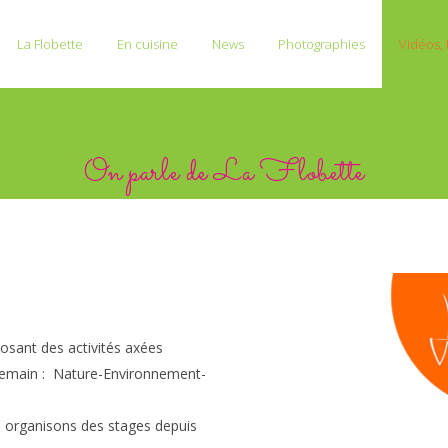
La Flobette
En cuisine
News
Photographies
Vidéos, 
On parle de La Flobette
osant des activités axées
demain : Nature-Environnement-
s organisons des stages depuis