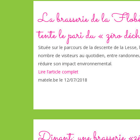
La brasserie de la Flob
tente le pari du « zéro déc
Située sur le parcours de la descente de la Lesse, 
nombre de visiteurs au quotidien, entre randonneur
réduire son impact environnemental.
Lire l’article complet
matele.be le 12/07/2018
Dinant: une brasserie «zé