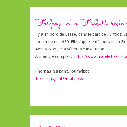
Furfooz : La Flobette reste o
Il y a en bord de Lesse, dans le parc de Furfooz, u
construite en 1930. Elle s’appelle désormais La Flob
avoir raison de la vénérable institution…
Voir article complet :
https://www.matele.be/furfoo
Thomas Nagant
, Journaliste
thomas.nagant@matele.be