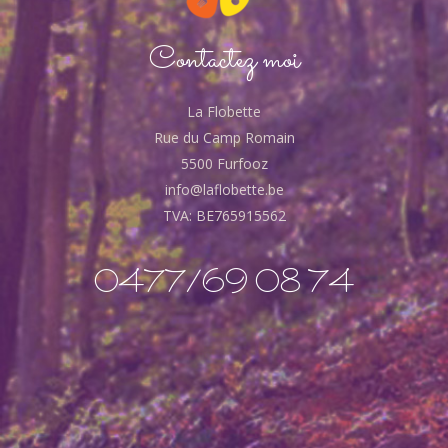
Contactez moi
La Flobette
Rue du Camp Romain
5500 Furfooz
info@laflobette.be
TVA: BE765915562
0477/69 08 74