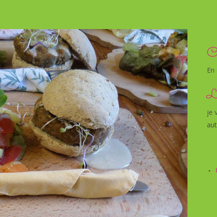
Ca
En 
L
je
aut