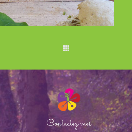
Contactez moi