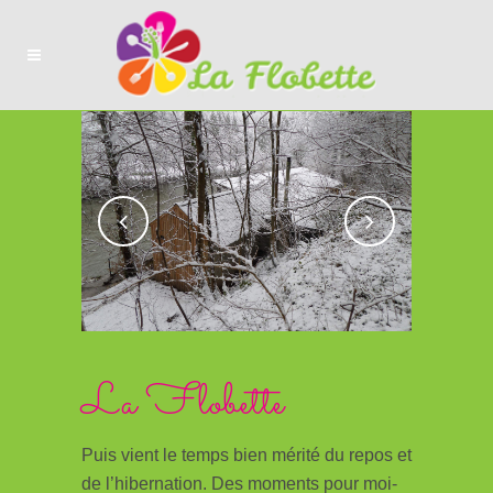
La Flobette
Puis vient le temps bien mérité du repos et
de l’hibernation. Des moments pour moi-