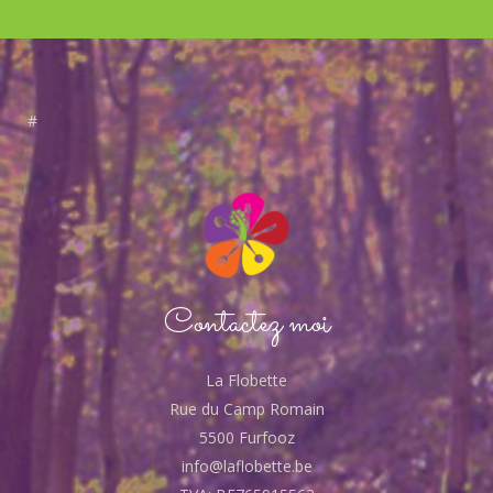
#
Contactez moi
La Flobette
Rue du Camp Romain
5500 Furfooz
info@laflobette.be